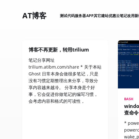
AT博客
测试
代码
服务器
APP
其它
建站
优惠
云笔记
改用新站
博客不再更新，转用trilium
笔记分享网址
trilium.atibm.com/share * 关于本站
Ghost 日常本身会做很多笔记，只是
没有习惯定期整理出来分享，导致分
享内容越来越冷。 分享本身是个好
事，它会促进你做笔记的编写习惯，
BASH
会考虑内容和格式的可读性，
win
查命令
* pow
powerc
wake_