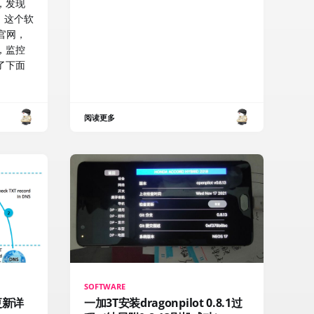
，发现
，这个软
r 官网，
，监控
了下面
阅读更多
SOFTWARE
书更新详
一加3T安装dragonpilot 0.8.1过