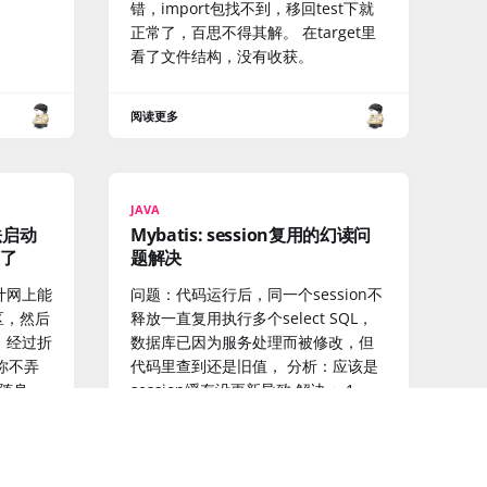
错，import包找不到，移回test下就
正常了，百思不得其解。 在target里
看了文件结构，没有收获。
阅读更多
JAVA
法启动
Mybatis: session复用的幻读问
懂了
题解决
计网上能
问题：代码运行后，同一个session不
区，然后
释放一直复用执行多个select SQL，
。经过折
数据库已因为服务处理而被修改，但
你不弄
代码里查到还是旧值， 分析：应该是
随身
session缓存没更新导致 解决： 1.
的所有分区
clearcache没用 2.
了。 解