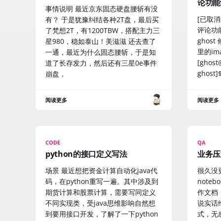
论功能
事情说明 最近京东固态硬盘腰斩有没
[已取消
有？ 于是犹豫纠结各种2T盘，最后买
评论功能
了梵想2T，有1200TBW，搭配主力三
ghost
星980，稳如泰山！美滋滋 还去查了
里的im
一通，最近为什么固态腰斩，于是知
[ghost
道了长存发力，然后还有三星0e事件
ghost]
崩盘，
阅读更多
阅读更多
CODE
QA
python的接口定义写法
业务压
场景 最近想把资金计算自动化java代
很久没
码，在python重写一遍。其中涉及到
noteb
期货计算和股票计算，需要写同定义
作文档
不同实现类，受java思维影响自然想
说实话
到要用接口开发，了解了一下python
式，无