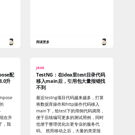
阅读更多
JAVA
pose配
TestNG：在idea里test目录代码
.0升
移入main后，引用包大量报错找
不到
mpose
最近testng项目代码越来越多，打算
e的
将数据库操作和http操作代码移入
-
main下，给test下的用例代码调用，
站发现在升
便于后续编写更多的测试用例，同时
了，我
也便于整理优化出更专业的服务代
码。 然而移动之后，大量的类里报