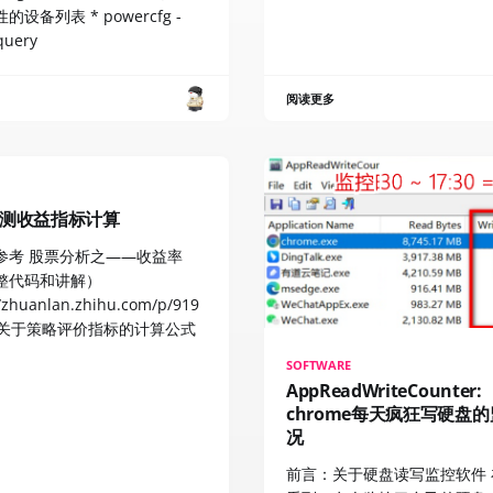
的设备列表 * powercfg -
query
阅读更多
测收益指标计算
] 参考 股票分析之——收益率
整代码和讲解）
//zhuanlan.zhihu.com/p/919
3 关于策略评价指标的计算公式
SOFTWARE
AppReadWriteCounter:
chrome每天疯狂写硬盘
况
前言：关于硬盘读写监控软件 