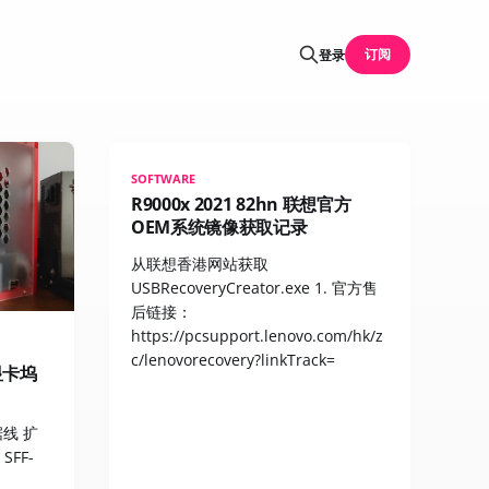
订阅
登录
SOFTWARE
R9000x 2021 82hn 联想官方
OEM系统镜像获取记录
从联想香港网站获取
USBRecoveryCreator.exe 1. 官方售
后链接：
https://pcsupport.lenovo.com/hk/z
c/lenovorecovery?linkTrack=
装显卡坞
据线 扩
SFF-