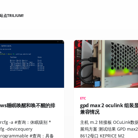
点TRILIUM!
ETC
dows睡眠唤醒和唤不醒的排
gpd max 2 oculink 组
兼容情况
ercfg -a #查询：休眠级别 *
主机 m.2 转接板 OCuLink数
fg -devicequery
展坞方案 测试结果 GPD max2 
programmable #查询：具备
8612母口 KEPRICE M2