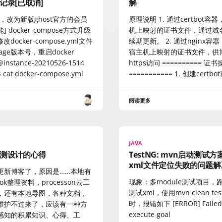
记录[已取消]
解
，改为新版ghost官方的会员
原理说明 1. 通过certbot容
] docker-compose方式升级
机上映射的证书文件，通过域
 修改docker-compose.yml文件
续期更新。 2. 通过nginx容
age版本号，重启docker
宿主机上映射的证书文件，供
@instance-20210526-1514
https访问 ========== 证
$ cat docker-compose.yml
=========== 1. 创建certbo
阅读更多
JAVA
测设计的心得
TestNG: mvn启动测试
xml文件定位失败的问题解
更新博客了，原因是……本地有
现象：多module测试项目，跑t
ook整理资料，processon云工
测试xml，使用mvn clean te
，还有本地导图，各种文档，
时，报错如下 [ERROR] Failed 
维护不过来了，应该有一种方
execute goal
感知的积累知识、心得、工