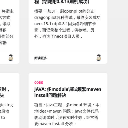
程（结尾附0.8.13刷机成功）
器，将宿主
概要 一加3T，刷openpilot的分支
名方式
dragonpilot各种尝试，最终安装成功
器，读取
neos15.1+dp0.8.1因为各种细节卡
博客
壳，而记录整个过程，供参考。另
书操作部分
外，咨询了neos项目人员，
t容器
阅读更多
CODE
方案时，
JAVA: 多module调试频繁maven
决
install问题解决
estng
项目：java工程，多modul‌‌ 环境：本
st启动
地idea+maven‌‌ 问题：java文件代码
to
改动调试时，没有实时生效，经常需
要maven install ‌分析：