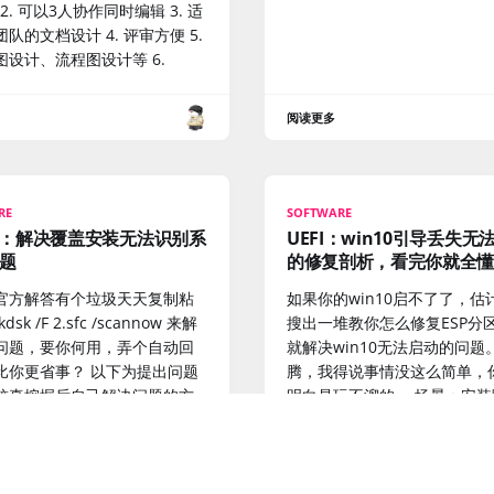
费 2. 可以3人协作同时编辑 3. 适
队的文档设计 4. 评审方便 5.
图设计、流程图设计等 6.
阅读更多
RE
SOFTWARE
10：解决覆盖安装无法识别系
UEFI：win10引导丢失无
题
的修复剖析，看完你就全
官方解答有个垃圾天天复制粘
如果你的win10启不了了，估
kdsk /F 2.sfc /scannow 来解
搜出一堆教你怎么修复ESP分
问题，要你何用，弄个自动回
就解决win10无法启动的问题
比你更省事？ 以下为提出问题
腾，我得说事情没这么简单，
较真挖掘后自己解决问题的方
明白是玩不溜的。 场景：安装
再次恶意的祝福微软早完，
Linux mint到U盘把主硬盘
干没了，自然win10启动也坏
决：pe系统+