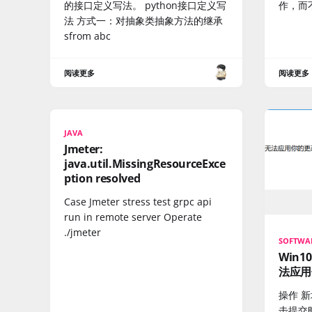
的接口定义写法。 python接口定义写
作，而
法 方式一：对抽象类抽象方法的继承
sfrom abc
阅读更多
阅读更多
JAVA
Jmeter:
java.util.MissingResourceExce
ption resolved
Case Jmeter stress test grpc api
run in remote server Operate
./jmeter
SOFTWA
Win
法应用
操作 
击提交